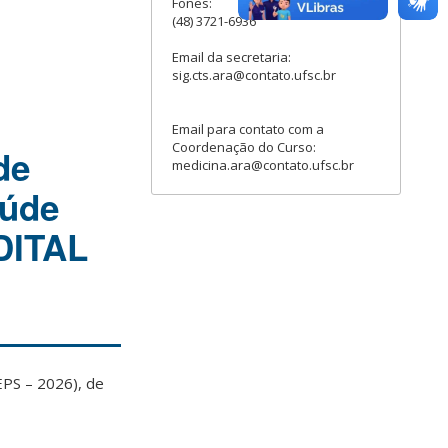
Fones:
(48) 3721-6936
Email da secretaria:
sig.cts.ara@contato.ufsc.br
Email para contato com a
Coordenação do Curso:
de
medicina.ara@contato.ufsc.br
aúde
DITAL
PS – 2026), de