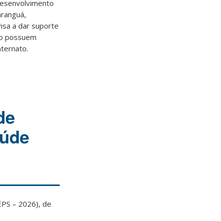
Desenvolvimento
aranguá,
visa a dar suporte
não possuem
nternato.
de
aúde
PS – 2026), de