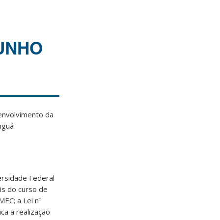
JUNHO
envolvimento da
nguá
ersidade Federal
ais do curso de
EC; a Lei nº
ca a realização