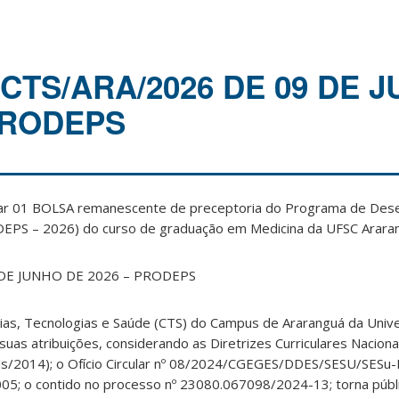
10/CTS/ARA/2026 DE 09 DE 
 PRODEPS
par 01 BOLSA remanescente de preceptoria do Programa de Des
EPS – 2026) do curso de graduação em Medicina da UFSC Arara
 DE JUNHO DE 2026 – PRODEPS
cias, Tecnologias e Saúde (CTS) do Campus de Araranguá da Univ
suas atribuições, considerando as Diretrizes Curriculares Nacion
/2014); o Ofício Circular nº 08/2024/CGEGES/DDES/SESU/SESu-M
05; o contido no processo nº 23080.067098/2024-13; torna públi