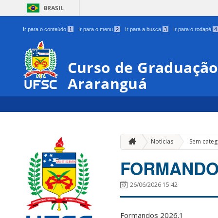
BRASIL
Ir para o conteúdo
1
Ir para o menu
2
Ir para a busca
3
Ir para o rodapé
4
Curso de Graduação
Araranguá
Notícias
Sem categ
FORMANDOS
26/06/2026 15:42
Formandos 2026.1