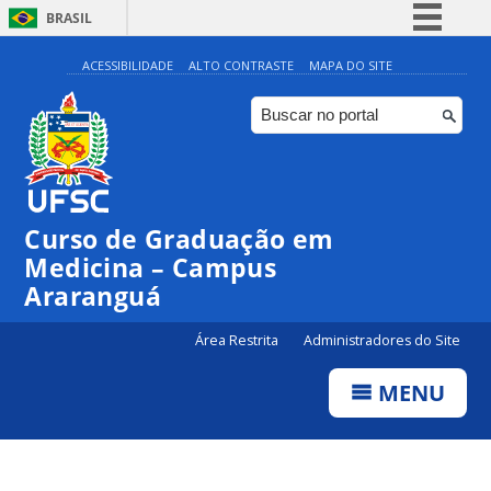
BRASIL
Simplifique!
ACESSIBILIDADE
ALTO CONTRASTE
MAPA DO SITE
Comunica BR
Participe
Acesso à informação
Legislação
Curso de Graduação em
Canais
Medicina – Campus
Araranguá
Área Restrita
Administradores do Site
MENU