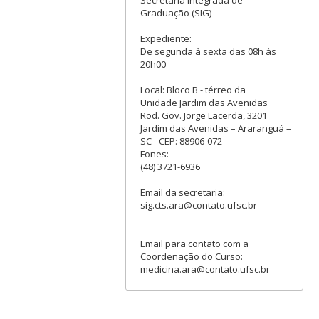
Graduação (SIG)
Expediente:
De segunda à sexta das 08h às
20h00
Local: Bloco B - térreo da
Unidade Jardim das Avenidas
Rod. Gov. Jorge Lacerda, 3201
Jardim das Avenidas – Araranguá –
SC - CEP: 88906-072
Fones:
(48) 3721-6936
Email da secretaria:
sig.cts.ara@contato.ufsc.br
Email para contato com a
Coordenação do Curso:
medicina.ara@contato.ufsc.br