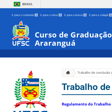
BRASIL
Ir para o conteúdo
1
Ir para o menu
2
Ir para a busca
3
Ir para o rodapé
4
Curso de Graduação
Araranguá
Trabalho de conclusão 
Trabalho de
Regulamento do Trabalho 