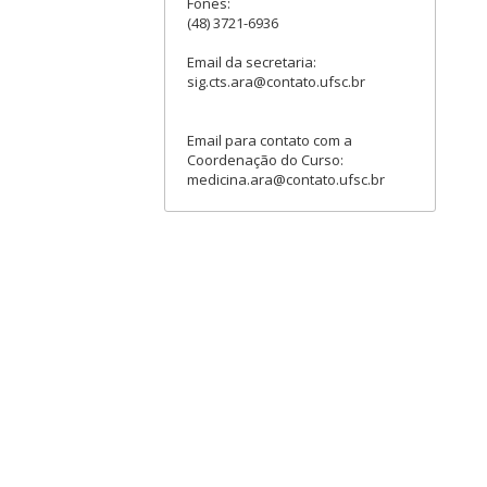
Fones:
(48) 3721-6936
Email da secretaria:
sig.cts.ara@contato.ufsc.br
Email para contato com a
Coordenação do Curso:
medicina.ara@contato.ufsc.br