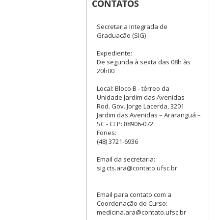
CONTATOS
Secretaria Integrada de
Graduação (SIG)
Expediente:
De segunda à sexta das 08h às
20h00
Local: Bloco B - térreo da
Unidade Jardim das Avenidas
Rod. Gov. Jorge Lacerda, 3201
Jardim das Avenidas – Araranguá –
SC - CEP: 88906-072
Fones:
(48) 3721-6936
Email da secretaria:
sig.cts.ara@contato.ufsc.br
Email para contato com a
Coordenação do Curso:
medicina.ara@contato.ufsc.br