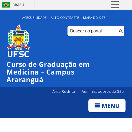
BRASIL
Simplifique!
ACESSIBILIDADE
ALTO CONTRASTE
MAPA DO SITE
Comunica BR
Participe
Acesso à informação
Legislação
Curso de Graduação em
Canais
Medicina – Campus
Araranguá
Área Restrita
Administradores do Site
MENU