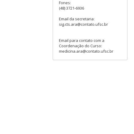
Fones:
(48) 3721-6936
Email da secretaria:
sig.cts.ara@contato.ufsc.br
Email para contato com a
Coordenação do Curso:
medicina.ara@contato.ufsc.br