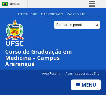
BRASIL
Simplifique!
ACESSIBILIDADE
ALTO CONTRASTE
MAPA DO SITE
Comunica BR
Participe
Acesso à informação
Legislação
Curso de Graduação em
Canais
Medicina – Campus
Araranguá
Área Restrita
Administradores do Site
MENU