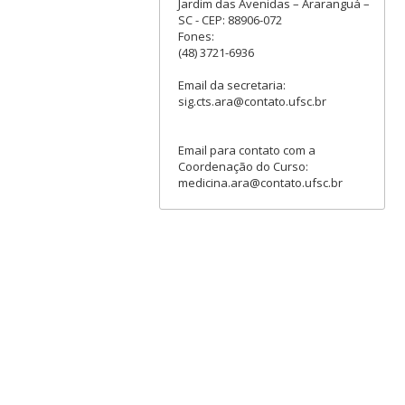
Jardim das Avenidas – Araranguá –
SC - CEP: 88906-072
Fones:
(48) 3721-6936
Email da secretaria:
sig.cts.ara@contato.ufsc.br
Email para contato com a
Coordenação do Curso:
medicina.ara@contato.ufsc.br