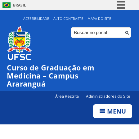
BRASIL
Simplifique!
ACESSIBILIDADE
ALTO CONTRASTE
MAPA DO SITE
Comunica BR
Participe
Acesso à informação
Legislação
Curso de Graduação em
Canais
Medicina – Campus
Araranguá
Área Restrita
Administradores do Site
MENU