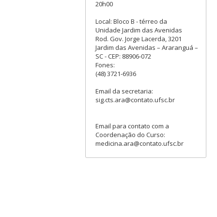
20h00
Local: Bloco B - térreo da
Unidade Jardim das Avenidas
Rod. Gov. Jorge Lacerda, 3201
Jardim das Avenidas – Araranguá –
SC - CEP: 88906-072
Fones:
(48) 3721-6936
Email da secretaria:
sig.cts.ara@contato.ufsc.br
Email para contato com a
Coordenação do Curso:
medicina.ara@contato.ufsc.br