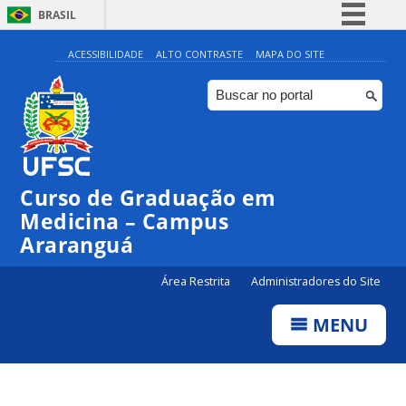
BRASIL
Simplifique!
ACESSIBILIDADE
ALTO CONTRASTE
MAPA DO SITE
Comunica BR
Participe
Acesso à informação
Legislação
Curso de Graduação em
Canais
Medicina – Campus
Araranguá
Área Restrita
Administradores do Site
MENU