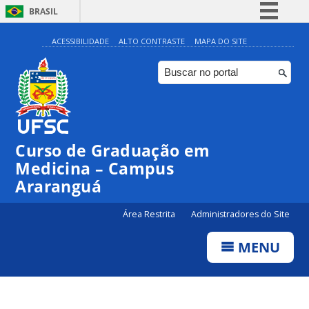
BRASIL
Simplifique!
ACESSIBILIDADE
ALTO CONTRASTE
MAPA DO SITE
Comunica BR
Participe
Acesso à informação
Legislação
Curso de Graduação em
Canais
Medicina – Campus
Araranguá
Área Restrita
Administradores do Site
MENU