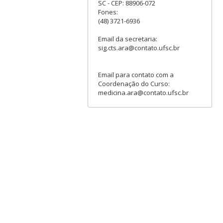
SC - CEP: 88906-072
Fones:
(48) 3721-6936
Email da secretaria:
sig.cts.ara@contato.ufsc.br
Email para contato com a
Coordenação do Curso:
medicina.ara@contato.ufsc.br