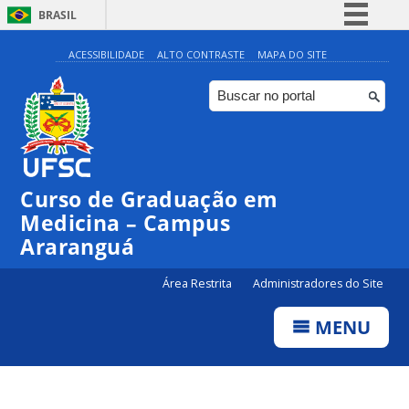
BRASIL
Simplifique!
ACESSIBILIDADE
ALTO CONTRASTE
MAPA DO SITE
Comunica BR
Participe
Acesso à informação
Legislação
Curso de Graduação em
Canais
Medicina – Campus
Araranguá
Área Restrita
Administradores do Site
MENU