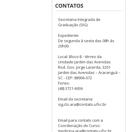
CONTATOS
Secretaria Integrada de
Graduação (SIG)
Expediente:
De segunda à sexta das 08h às
20h00
Local: Bloco B - térreo da
Unidade Jardim das Avenidas
Rod. Gov. Jorge Lacerda, 3201
Jardim das Avenidas – Araranguá –
SC - CEP: 88906-072
Fones:
(48) 3721-6936
Email da secretaria:
sig.cts.ara@contato.ufsc.br
Email para contato com a
Coordenação do Curso:
medicina.ara@contato.ufsc.br