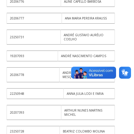
20206776
ALINE CAPELLO BARBOSA
20206777
ANA MARIA PEREIRA KRAUSS
ANDRÉ GUSTAVO AURÉLIO
23250731
COELHO
19207093
ANDRÉ NASCIMENTO CAMPOS
ANDRESSA LECZMANN
20206778
MESQUITA
22250948
ANNA JULIA LODI E FARIA
ARTHUR NUNES MARTINS
20207393
MICHEL
23250728
BEATRIZ COLOMBO MOLINA