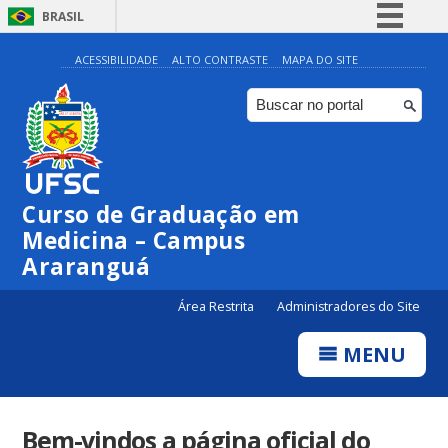
BRASIL
Simplifique!
ACESSIBILIDADE
ALTO CONTRASTE
MAPA DO SITE
Comunica BR
Participe
Acesso à informação
Legislação
Curso de Graduação em
Canais
Medicina – Campus
Araranguá
Área Restrita
Administradores do Site
MENU
Bem-vindos a página oficial do