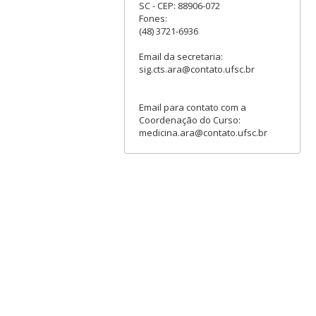
SC - CEP: 88906-072
Fones:
(48) 3721-6936
Email da secretaria:
sig.cts.ara@contato.ufsc.br
Email para contato com a
Coordenação do Curso:
medicina.ara@contato.ufsc.br