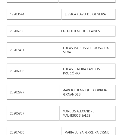
19203641
JESSICA FLAVIA DE OLIVEIRA
20206796
LARA BITTENCOURT ALVES
LUCAS MATEUS VULTUOSO DA
20207461
SILVA
LUCAS PEREIRA CAMPOS
20206800
PROCÓPIO
MARCIO HENRIQUE CORREIA
20202977
FERNANDES
MARCOS ALEXANDRE
20205807
MALHEIROS SALES
20207460
MARIA LUIZA FERREIRA CYSNE