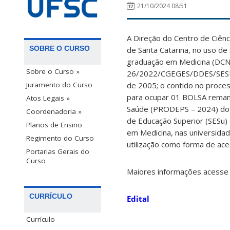
21/10/2024 08:51
A Direção do Centro de Ciên
SOBRE O CURSO
de Santa Catarina, no uso de 
graduação em Medicina (DCNs
Sobre o Curso »
26/2022/CGEGES/DDES/SESU/S
Juramento do Curso
de 2005; o contido no proces
para ocupar 01 BOLSA reman
Atos Legais »
Saúde (PRODEPS – 2024) do c
Coordenadoria »
de Educação Superior (SESu) 
Planos de Ensino
em Medicina, nas universidad
Regimento do Curso
utilização como forma de ace
Portarias Gerais do
Curso
Maiores informações acesse o
CURRÍCULO
Edital
Currículo