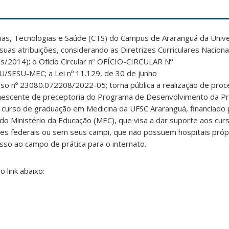
cias, Tecnologias e Saúde (CTS) do Campus de Araranguá da Univ
suas atribuições, considerando as Diretrizes Curriculares Nacion
/2014); o Ofício Circular nº OFÍCIO-CIRCULAR Nº
ESU-MEC; a Lei nº 11.129, de 30 de junho
so nº 23080.072208/2022-05; torna pública a realização de proc
escente de preceptoria do Programa de Desenvolvimento da P
urso de graduação em Medicina da UFSC Araranguá, financiado p
do Ministério da Educação (MEC), que visa a dar suporte aos cu
es federais ou sem seus campi, que não possuem hospitais própr
sso ao campo de prática para o internato.
 link abaixo: