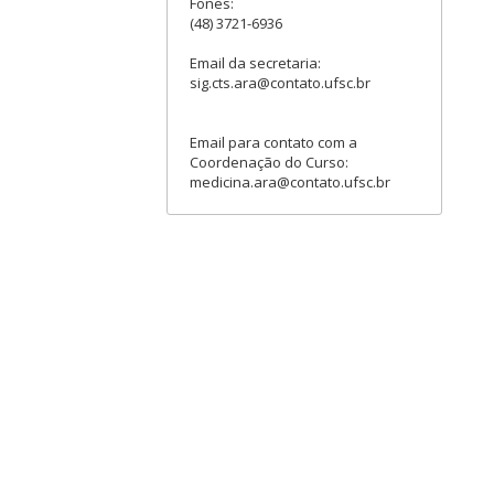
Fones:
(48) 3721-6936
Email da secretaria:
sig.cts.ara@contato.ufsc.br
Email para contato com a
Coordenação do Curso:
medicina.ara@contato.ufsc.br