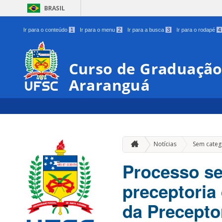
BRASIL
Ir para o conteúdo
1
Ir para o menu
2
Ir para a busca
3
Ir para o rodapé
4
Curso de Graduação
Araranguá
Notícias
Sem categ
Processo se
preceptoria
da Precept