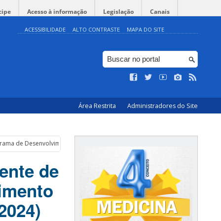
cipe
Acesso à informação
Legislação
Canais
ACESSIBILIDADE
ALTO CONTRASTE
MAPA DO SITE
Área Restrita
Administradores do Site
grama de Desenvolvimento da Preceptoria em Saúde (PRODEPS – 2024)
ente de
imento
2024)